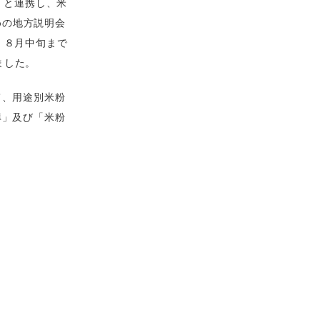
）と連携し、米
めの地方説明会
。８月中旬まで
ました。
て、用途別米粉
準」及び「米粉