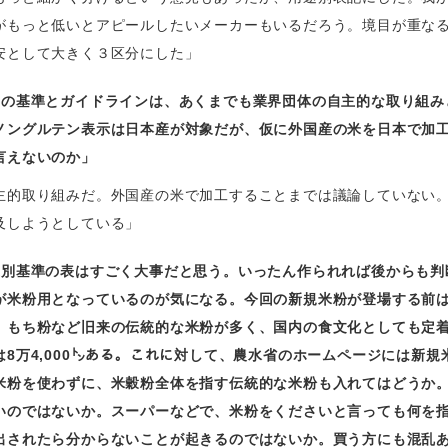
がもっと低いとアピールしたいメーカーもいるだろう。境目が重な
安として大きく３区分にした」
つの基準とガイドラインは、あくまでも業界団体の自主的な取り組み
ノングルテン表示は日本産が対象だが、仮に外国産の米を日本で加
言えないのか」
主的取り組みだ。外国産の米で加工することまでは議論していない
及しようとしている」
途別基準の表はすごく大事だと思う。いったん作られれば後からも判
が米粉用となっているのが気になる。今回の新規米粉が登場する前
、もち粉など旧来の伝統的な米粉が多く、国内の食文化としても定
8万4,000㌧ある。これに対して、農水省のホームページには新規
米粉を使わずに、米穀粉全体を指す伝統的な米粉も入れてはどうか
いのではないか。スーパーなどで、米粉をくださいと言っても何を
出されたら分からないことが起きるのではないか。買う方にも混乱