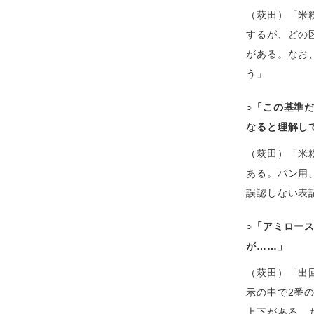
（萩田）「米
するが、どの
がある。なお
う」
○「この基準
なると理解し
（萩田）「米
ある。パン用
誤認しない表
○「アミロー
が……」
（萩田）「出
示の中で2番
上下がある。