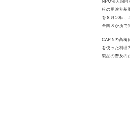
NPO法人国
粉の用途別基
を８月10日
全国８か所で
CAP.Nの
を使った料理
製品の普及の