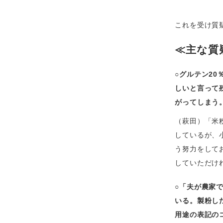
これを受け質
≪主な質
○グルテン2
しいと言って
がってしまう
（萩田）「米
しているが、
う努力をして
していただけ
○「夫が農家
いる。製粉し
用途の表記の