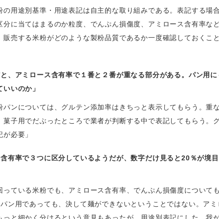
粉の用途別基準・用途表記は自主的な取り組みである。表記する場
区分に当てはまるのか粒度、でんぷん損傷度、アミロース含有率な
、販売する米粉がどのような製粉品質であるか一度確認しておくこ
だと、アミロース含有率で１番と２番が重なる部分がある。パン用に
ていいのか」
粉パンについては、グルテン添加率はきちっと表示してもらう。重
、菓子用でだぶったところで業者が判断する中で表記してもらう。
記が必要」
ス含有率で３つに区分しているようだが、数字だけ見ると20％が境
回っている米粉でも、アミロース含有率、でんぷん損傷度について
のパン用であっても、決して麺ができないということではない。アミ
もっと細かく分けるという意見もあったが、用途別表記にした。我