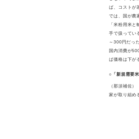
ば、コストが
では、国が農
「米粉用米と
手で扱っている
～300円だ
国内消費が5
ば価格は下が
○「新規需要
（那須補佐）
家が取り組め