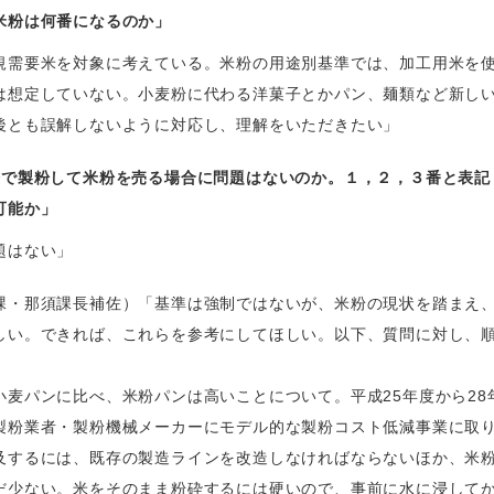
米粉は何番になるのか」
規需要米を対象に考えている。米粉の用途別基準では、加工用米を
は想定していない。小麦粉に代わる洋菓子とかパン、麺類など新し
後とも誤解しないように対応し、理解をいただきたい」
分で製粉して米粉を売る場合に問題はないのか。１，２，３番と表記
可能か」
題はない」
課・那須課長補佐）「基準は強制ではないが、米粉の現状を踏まえ
しい。できれば、これらを参考にしてほしい。以下、質問に対し、
小麦パンに比べ、米粉パンは高いことについて。平成25年度から28
製粉業者・製粉機械メーカーにモデル的な製粉コスト低減事業に取
及するには、既存の製造ラインを改造しなければならないほか、米
だ少ない。米をそのまま粉砕するには硬いので、事前に水に浸して