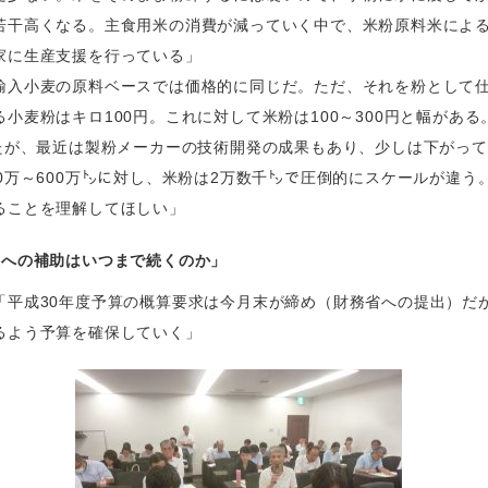
若干高くなる。主食用米の消費が減っていく中で、米粉原料米によ
家に生産支援を行っている」
輸入小麦の原料ベースでは価格的に同じだ。ただ、それを粉として
小麦粉はキロ100円。これに対して米粉は100～300円と幅がある
ったが、最近は製粉メーカーの技術開発の成果もあり、少しは下がっ
00万～600万㌧に対し、米粉は2万数千㌧で圧倒的にスケールが違う
ることを理解してほしい」
米への補助はいつまで続くのか」
「平成30年度予算の概算要求は今月末が締め（財務省への提出）だ
るよう予算を確保していく」