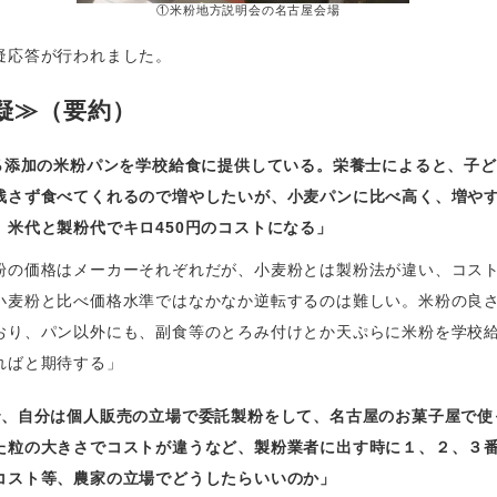
①米粉地方説明会の名古屋会場
疑応答が行われました。
疑≫（要約）
0％添加の米粉パンを学校給食に提供している。栄養士によると、子
残さず食べてくれるので増やしたいが、小麦パンに比べ高く、増や
。米代と製粉代でキロ450円のコストになる」
粉の価格はメーカーそれぞれだが、小麦粉とは製粉法が違い、コス
小麦粉と比べ価格水準ではなかなか逆転するのは難しい。米粉の良
おり、パン以外にも、副食等のとろみ付けとか天ぷらに米粉を学校
ればと期待する」
で、自分は個人販売の立場で委託製粉をして、名古屋のお菓子屋で使
た粒の大きさでコストが違うなど、製粉業者に出す時に１、２、３
コスト等、農家の立場でどうしたらいいのか」