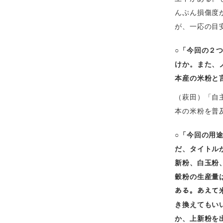
んぷん損傷度
が、一応の目
○「今回の２
けか。また、
本産の米粉と
（萩田）「自
本の米粉を普
○「今回の用
だ、タイトル
新粉、白玉粉
穀粉の生産量は
ある。あえて
き換えてもい
か、上新粉を