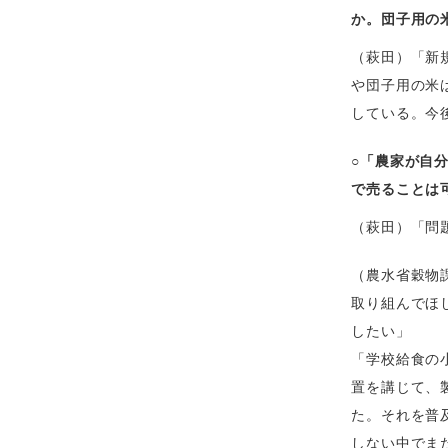
か。団子用の
（萩田）「新
や団子用の米
している。今
○「農家が自
で売ることは
（萩田）「問
（農水省穀物
取り組んでほ
したい」
「学校給食の
置を講じて、
た。それを普
しない中でま