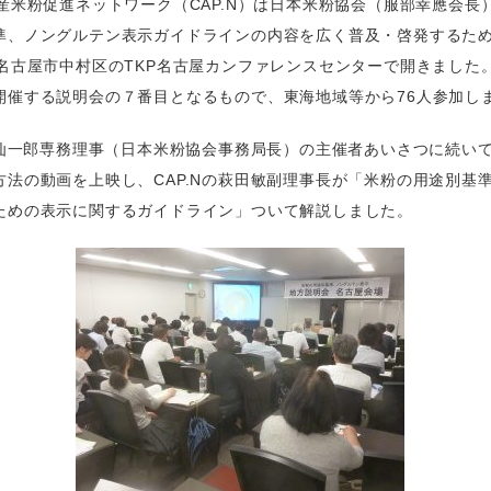
内産米粉促進ネットワーク（CAP.N）は日本米粉協会（服部幸應会長
準、ノングルテン表示ガイドラインの内容を広く普及・啓発するた
、名古屋市中村区のTKP名古屋カンファレンスセンターで開きました
開催する説明会の７番目となるもので、東海地域等から76人参加し
高橋仙一郎専務理事（日本米粉協会事務局長）の主催者あいさつに続い
方法の動画を上映し、CAP.Nの萩田敏副理事長が「米粉の用途別基
ための表示に関するガイドライン」ついて解説しました。