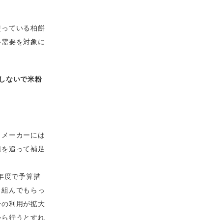
使っている柏餅
い需要を対象に
しないで米粉
、メーカーには
順を追って補足
年度で予算措
り組んでもらっ
粉の利用が拡大
から行うとすれ