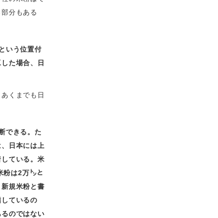
る部分もある
という位置付
工した場合、日
。あくまでも日
断できる。た
は、日本には上
着している。米
米粉は2万㌧と
。新規米粉と書
指しているの
あるのではない