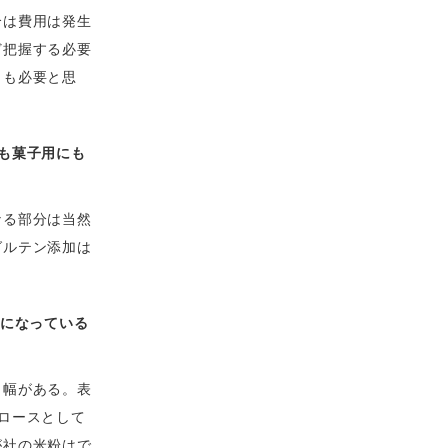
合は費用は発生
ど把握する必要
とも必要と思
も菓子用にも
なる部分は当然
グルテン添加は
目になっている
も幅がある。表
ロースとして
が社の米粉はで